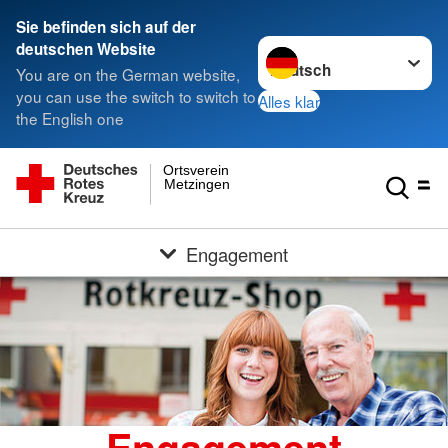
Sie befinden sich auf der
Sprache wechseln zu
deutschen Website
You are on the German website,
you can use the switch to switch to
Alles klar
the English one
Ortsverein
Metzingen
Engagement
Engagement