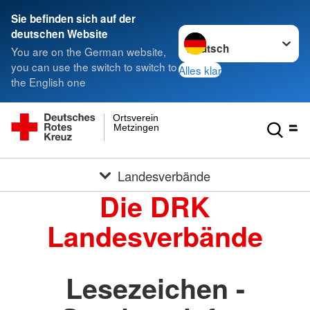
Sie befinden sich auf der
Sprache wechseln zu
deutschen Website
You are on the German website,
you can use the switch to switch to
Alles klar
the English one
Ortsverein
Metzingen
Landesverbände
Die DRK
Landesverbände
Lesezeichen -