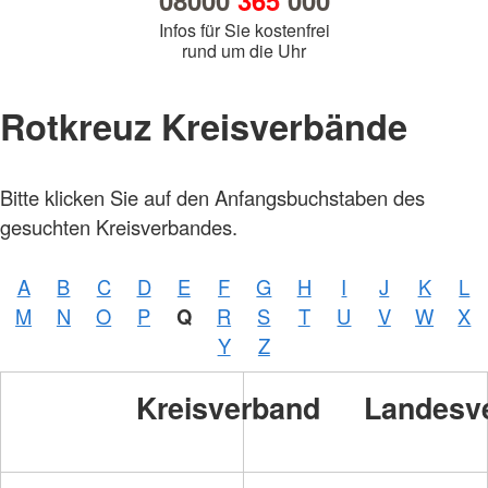
08000
365
000
Infos für Sie kostenfrei
rund um die Uhr
Rotkreuz Kreisverbände
Bitte klicken Sie auf den Anfangsbuchstaben des
gesuchten Kreisverbandes.
A
B
C
D
E
F
G
H
I
J
K
L
M
N
O
P
Q
R
S
T
U
V
W
X
Y
Z
Kreisverband
Landesv