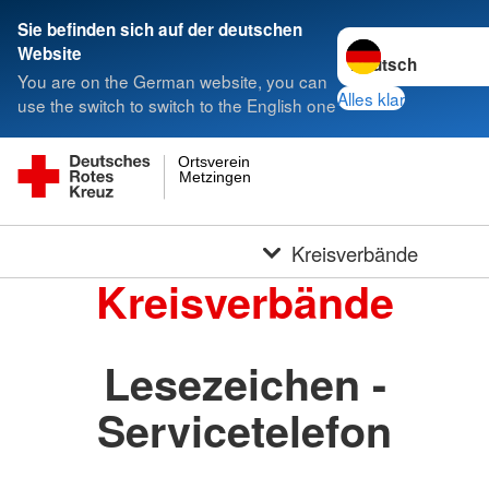
Sie befinden sich auf der deutschen
Sprache wechseln 
Website
You are on the German website, you can
Alles klar
use the switch to switch to the English one
Ortsverein
Metzingen
Kreisverbände
Kreisverbände
Lesezeichen -
Servicetelefon