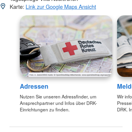
Karte:
Link zur Google Maps Ansicht
Adressen
Meld
Nutzen Sie unseren Adressfinder, um
Wir inf
Ansprechpartner und Infos über DRK-
Pressei
Einrichtungen zu finden.
DRK. In