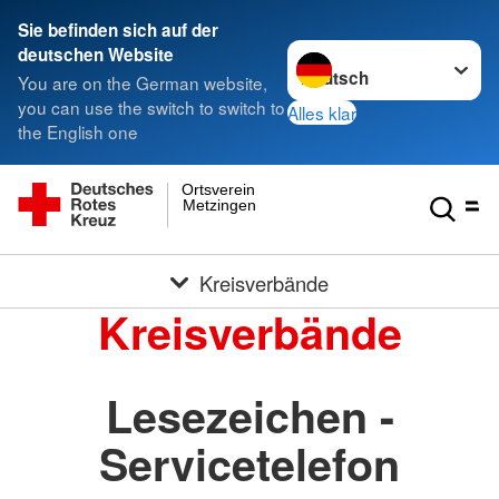
Sie befinden sich auf der
Sprache wechseln zu
deutschen Website
You are on the German website,
you can use the switch to switch to
Alles klar
the English one
Ortsverein
Metzingen
Kreisverbände
Kreisverbände
Lesezeichen -
Servicetelefon