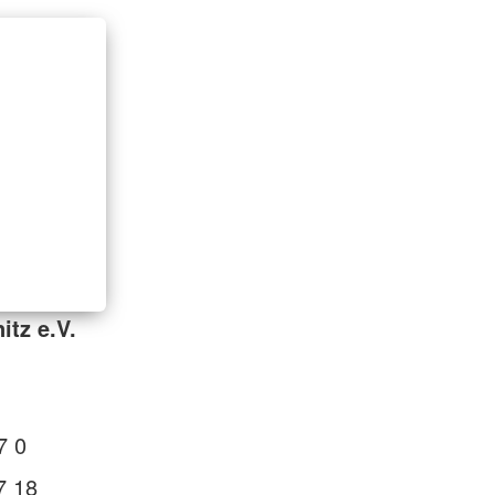
itz e.V.
7 0
7 18