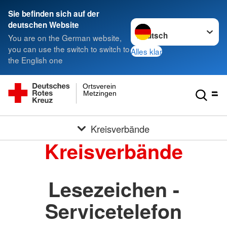
Sie befinden sich auf der
Sprache wechseln zu
deutschen Website
You are on the German website,
you can use the switch to switch to
Alles klar
the English one
Ortsverein
Metzingen
Kreisverbände
Kreisverbände
Lesezeichen -
Servicetelefon