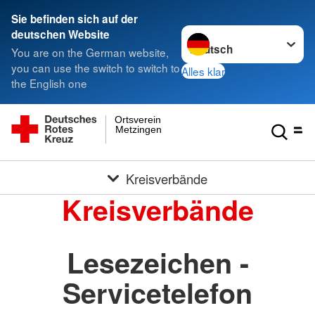
Sie befinden sich auf der
Sprache wechseln zu
deutschen Website
You are on the German website,
you can use the switch to switch to
Alles klar
the English one
Ortsverein
Metzingen
Kreisverbände
Kreisverbände
Lesezeichen -
Servicetelefon