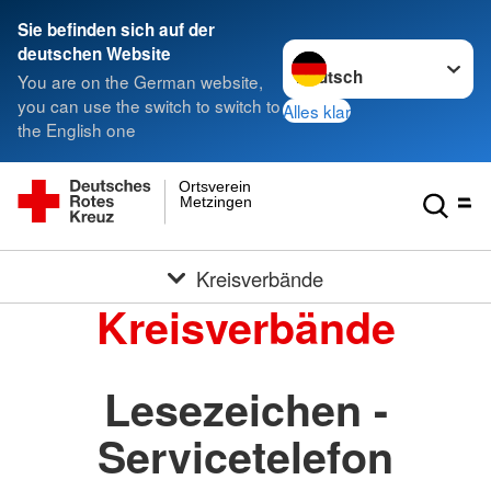
Sie befinden sich auf der
Sprache wechseln zu
deutschen Website
You are on the German website,
you can use the switch to switch to
Alles klar
the English one
Ortsverein
Metzingen
Kreisverbände
Kreisverbände
Lesezeichen -
Servicetelefon