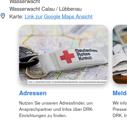
Wasserwacht
Wasserwacht Calau / Lübbenau
Karte:
Link zur Google Maps Ansicht
Adressen
Meld
Nutzen Sie unseren Adressfinder, um
Wir inf
Ansprechpartner und Infos über DRK-
Pressei
Einrichtungen zu finden.
DRK. In