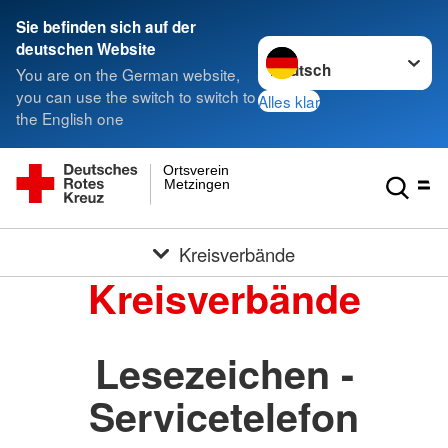
Sie befinden sich auf der
Sprache wechseln zu
deutschen Website
You are on the German website,
you can use the switch to switch to
Alles klar
the English one
Ortsverein
Metzingen
Kreisverbände
Kreisverbände
Lesezeichen -
Servicetelefon