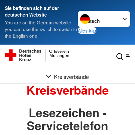
Sie befinden sich auf der
Sprache wechseln zu
deutschen Website
You are on the German website,
you can use the switch to switch to
Alles klar
the English one
Ortsverein
Metzingen
Kreisverbände
Kreisverbände
Lesezeichen -
Servicetelefon