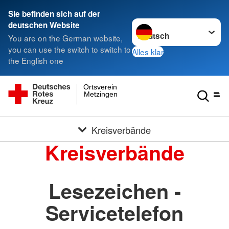
Sie befinden sich auf der
Sprache wechseln zu
deutschen Website
You are on the German website,
you can use the switch to switch to
Alles klar
the English one
Ortsverein
Metzingen
Kreisverbände
Kreisverbände
Lesezeichen -
Servicetelefon