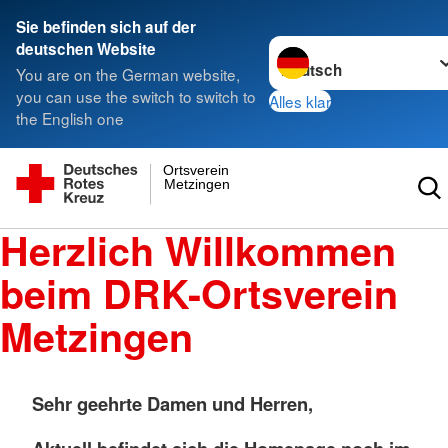
Sie befinden sich auf der
Sprache wechseln zu
deutschen Website
You are on the German website,
you can use the switch to switch to
Alles klar
the English one
Ortsverein
Metzingen
Herzlich Willkommen
beim DRK-Ortsverein
Metzingen
Sehr geehrte Damen und Herren,